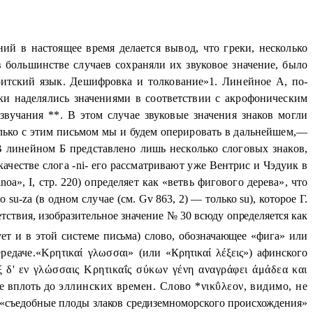
ий в настоящее время делается вывод, что греки, несколько
 большинстве случаев сохраняли их звуковое значение, было
ритский язык. Дешифровка и толкование»1. Линейное А, по-
аки наделялись значениями в соответствии с акрофоническим
вучания **. В этом случае звуковые значения знаков могли
только с этим письмом мы и будем оперировать в дальнейшем,—
В линейном Б представлено лишь несколько слоговых знаков,
ачестве слога -ni- его рассматривают уже Вентрис и Чэдуик в
oa», I, стр. 220) определяет как «ветвь фигового дерева», что
 su-za (в одном случае (см.
Gv
863, 2) — только
su
),
которое Г.
етствия, изобразительное значение № 30 всюду
определяется как
ует и в этой системе письма) слово, обозначающее «фига» или
ередаче.«Κρητικαί γλωσσαι»
(или «К
ρητικαί λέξεις»)
афинского
 δ' εν
γλώσσαις Κρητικαΐς σύκων γένη αναγράφει άμάδεα και
ее вплоть до
эллинских времен. Слово
*νικΰλεον,
видимо, не
 «съедобные пло
ды злаков средиземноморского происхождения»