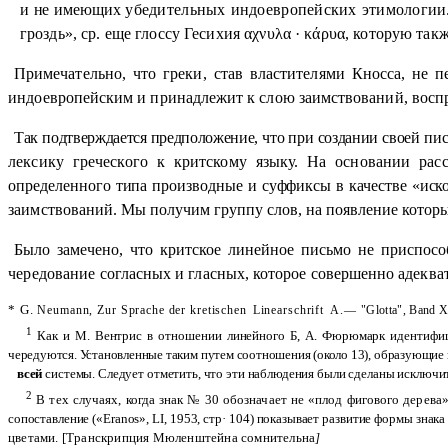
и не имеющих
убедительных индоевропейских этимологии
гроздь», ср. еще глоссу Гесихия
αχνυλα · κάρυα,
которую такж
Примечательно, что греки, став властителями Кносса, не
п
ин
доевропейским и принадлежит к слою заимствований, восп
Так подтверждается предположение, что при создании своей
пис
лексику греческого к критскому языку. На основании рас
опреде
ленного типа производные и суффиксы в качестве «иск
заимствова
ний. Мы получим группу слов, на появление которы
Было замечено, что критское линейное письмо не приспосо
чередо
вание согласных и гласных, которое совершенно адеква
* G.
Neumann
,
Zur
Sprache
der
kretischen
Linearschrift
A
.— "
Glotta
",
Band
X
1
К
ак и М.
Вентрис
в отношении линейного Б, А.
Фюрюмарк
идентифи­
чередуются. Установленные таким путем соотношения (около 13), образующие
всей
системы. Следует отметить, что эти наблюдения были сделаны исключи­
2
В тех случаях, когда знак № 30 обозначает не «плод фигового дерева
сопоставление («
Eranos
»,
LI
, 1953, стр· 104) показывает развитие формы знак
цветами. [Транскрипция Мюленштейна сомнительна
]