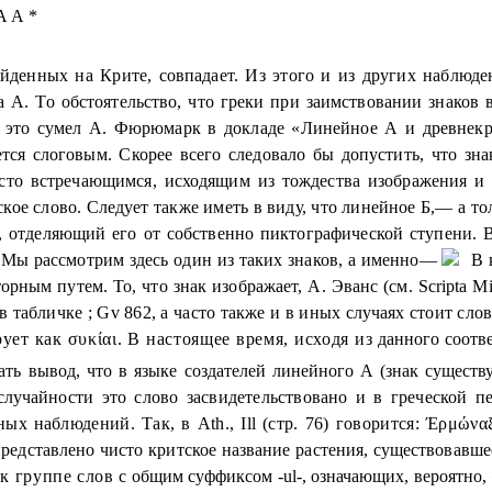
 А *
денных на Крите, совпадает. Из этого и из других наблюден
А. То обстоятельство, что греки при заимствовании знаков в
ть это сумел А. Фюрюмарк в докладе «Линейное А и древнек
ется слоговым. Скорее всего следовало бы допустить, что зн
сто встречающимся, исходящим из тождества изображения и з
тское слово. Следует также иметь в виду, что линейное Б,— а 
, отделяющий его от собственно пиктографической ступени. 
 Мы рассмотрим здесь один из таких знаков, а именно—
В к
рным путем. То, что знак изображает, А. Эванс (см. Scripta Min
табличке ; Gv 862, а часто также и в иных случаях стоит слово
рует как
συκίαι.
В настоящее время, исходя из
данного соотв
ать вывод, что в языке создателей линейного А (знак
существ
лу­
чайности это слово засвидетельствовано и в греческой п
ных на
блюдений. Так, в
Ath
.,
Ill
(стр. 76) говорится:
Έρμώναξ
редставлено чисто критское название растения, существовавш
 к группе слов
с общим суффиксом -
ul
-, означающих, вероятно,