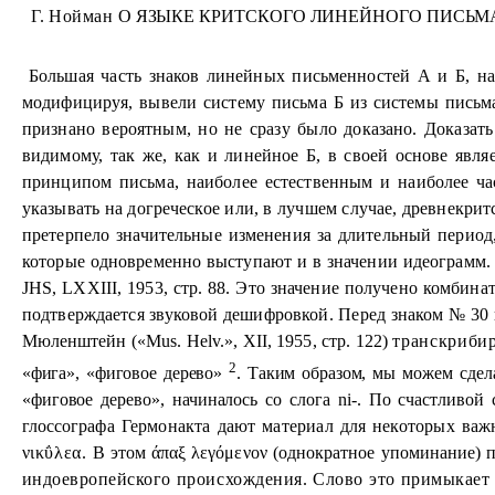
Г.
Нойман
О ЯЗЫКЕ КРИТСКОГО ЛИНЕЙНОГО ПИСЬМА
Большая часть знаков линейных письменностей А и Б, най
модифицируя, вывели систему письма Б из системы письма 
признано вероятным, но не сразу было доказано. Доказа
видимому, так же, как и линейное Б, в своей основе явля
принципом письма, наиболее естественным и наиболее ча
указывать на догреческое или, в лучшем случае, древнекри
претерпело значительные изменения за длительный период
которые одновременно выступают и в значении идеограмм.
JHS, LXXIII, 1953, стр. 88. Это значение получено комбинато
подтверждается звуковой дешифровкой. Перед знаком № 30 в 
Мюленштейн («
Mus
.
Helv
.»,
XII
, 1955, стр. 122)
транскриби
2
«фига», «фиговое дерево»
. Таким образом, мы
можем сдел
«фиговое дерево», начиналось со слога
ni
-. По счастливой с
глоссо
графа Гермонакта дают материал для некоторых важ
νικΰλεα.
В этом
άπαξ λεγόμενον
(однократное упоминание) п
индоевро
пейского происхождения. Слово это примыкает