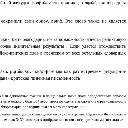
обный желудь»,
βράβυλον
«терновник»,
σταφυλή
«виноградная
а
сохранили свои
συκον, συκιά.
Это слово также не является
лжны быть благодарны им за возможность отнести реликтовую
 более
значительные результаты . Если удастся отождествить
йско-крит
ских слов в греческом от всех остальных словарных
υλεα,
μιμαίκυλον, κισσυβιον
мы как раз встречаем регулярное
здана»
критская линейная письменность
га
или одинаковые гласные в конце слога: такие знаки определенным образом
нз
чего можно с большой вероятностью сделать заключение о равнозначности
у
Фюрюмарка
последним шагом в его исследовании.
,
напоминающим суживающийся кверху ствол дерева. Сделанное Фюрюмарком
нным знак № 30 восходит к изображению ветви с остроугольными листьями
или