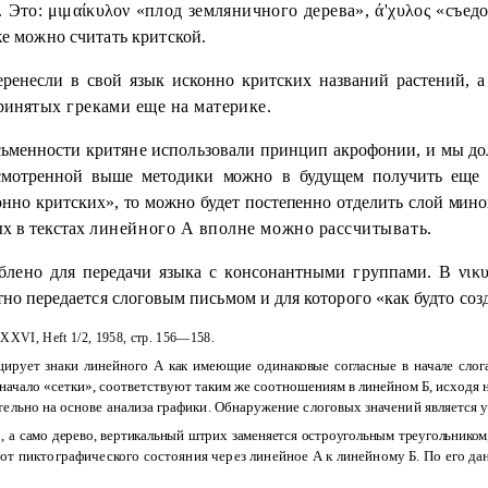
. Это:
μιμαίκυλον
«плод земляничного дерева»,
ά'χυλος
«съед
е можно считать критской.
еренесли в свой язык исконно критских названий растений, 
риня
тых греками еще на материке.
ьменности критяне использовали принцип акрофонии, и мы
до
смот
ренной выше методики можно в будущем получить еще
онно критских», то можно будет постепенно отделить слой мино
х в текстах
линейного А вполне можно рассчитывать.
б
лено для передачи языка с консонантными группами. В
νικ
тно передается слоговым письмом и для которого «как будто со
XXVI
,
Heft
1/2, 1958, стр. 156—158.
цирует знаки линейного А как имеющие одинаковые согласные в начале сло
начало «сетки», соответствуют таким же соотношениям в линейном
Б
, исходя
тельно на основе анализа графики. Обнаружение слоговых значений является
»,
а само дерево, вертикальный штрих заменяется остроугольным треугольником
а
от пиктографического состояния через линейное А к линейному Б. По его
да